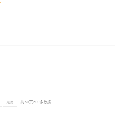
考
共
50
页
500
条数据
尾页