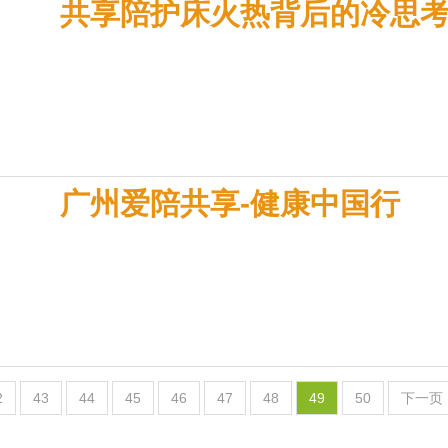
共享陪护床火热背后的冷思
广州爱陪共享-健康中国行
2
43
44
45
46
47
48
49
50
下一页