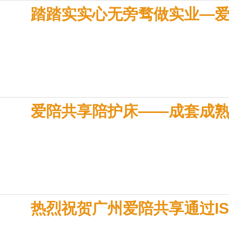
踏踏实实心无旁骛做实业—爱
爱陪共享陪护床——成套成
热烈祝贺广州爱陪共享通过ISO9