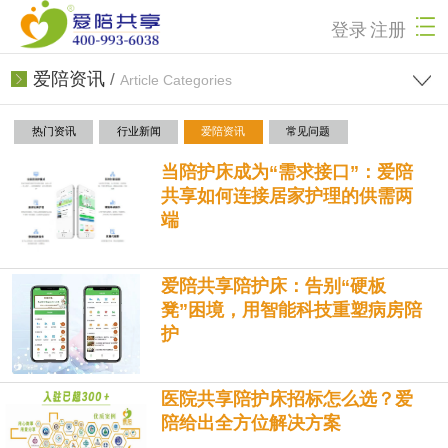
登录
注册
爱陪资讯
/
Article Categories
热门资讯
行业新闻
爱陪资讯
常见问题
当陪护床成为“需求接口”：爱陪
共享如何连接居家护理的供需两
端
爱陪共享陪护床：告别“硬板
凳”困境，用智能科技重塑病房陪
护
医院共享陪护床招标怎么选？爱
陪给出全方位解决方案