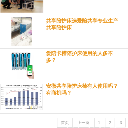
共享陪护床选爱陪共享专业生产
共享陪护床
爱陪卡槽陪护床使用的人多不
多？
安微共享陪护床椅有人使用吗？
有商机吗？
首页
上一页
1
2
3