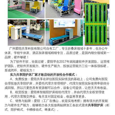
广州爱陪共享科技有限公司自有工厂，专注折叠床领域十多年，在办公午
休床、学校午休床、酒店加床领域精细专注，品质过硬，是国内细分领域第一
品牌，硬件够硬！
为了软件不软，全面过硬，爱陪早在2017年就组建软件开发团队、运营维
护团队，把软件开发能力、硬件生产能力、投放运营能力三位一体练强练硬，
形成闭环、硬核实力！
实力共享陪护床厂家才敢启动的开放性合作模式：
A、免费投放：爱陪共享在评估医院实际情况的基础上，公司免费向医院
合理投放共享陪护床，并委托代理方管理维护，代理方按照实际使用率获得分
成回报。所以只要您具有资源都可以合作，设备公司提供，让您天天有收益。
B、租赁投放：爱陪将智能陪护床租给代理方，并由代理方全权管理使
用，代理方需预交押金、每月支付固定租金，收益将享更多。
C、销售与贴牌：爱陪（工厂在佛山，欢迎实地考察）拥有强大的开发能
力与硬件生产能力，能够助力各大投放商贴牌加工各款式需求
共享陪护床
（柜
式、陪护椅式、卡槽移动式、蜂巢式）。