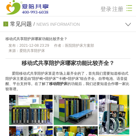
登录
注册
常见问题
/
NEWS INFORMATION
移动式共享陪护床哪家功能比较齐全？
发布：2021-12-08 23:29
作者：医院陪护床方案部
来源：爱陪共享陪护床
移动式共享陪护床哪家功能比较齐全？
爱陪移动式共享陪护床算是市场上最齐全的了，首先我们需要知道移动式
陪护床主要是由“陪护椅+陪护床”“卡槽+陪护床”组合齐全。自带电池、语音提
醒、平台支持等。在了解了
移动陪护床
的功能后，我们还要知道合作哪一家比
较靠谱。